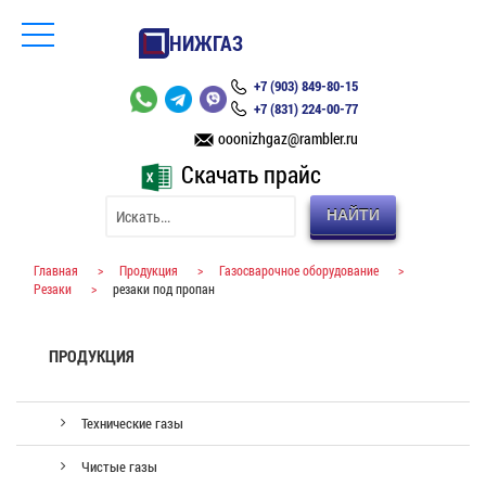
НИЖГАЗ
+7 (903) 849-80-15
+7 (831) 224-00-77
ooonizhgaz@rambler.ru
Скачать прайс
НАЙТИ
Главная
>
Продукция
>
Газосварочное оборудование
>
Резаки
>
резаки под пропан
ПРОДУКЦИЯ
Технические газы
Чистые газы