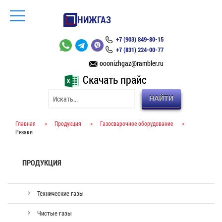
НИЖГАЗ
+7 (903) 849-80-15
+7 (831) 224-00-77
ooonizhgaz@rambler.ru
Скачать прайс
НАЙТИ
Главная
>
Продукция
>
Газосварочное оборудование
>
Резаки
ПРОДУКЦИЯ
Технические газы
Чистые газы