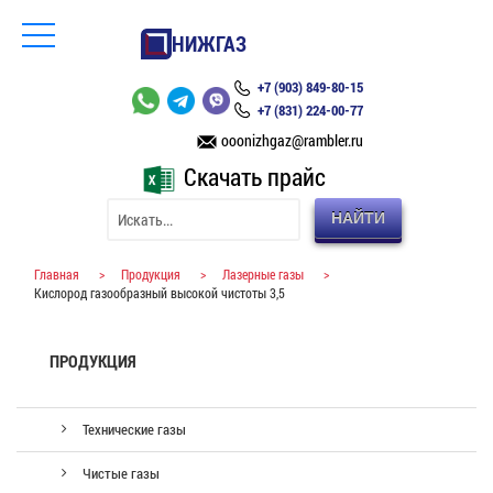
НИЖГАЗ
+7 (903) 849-80-15
+7 (831) 224-00-77
ooonizhgaz@rambler.ru
Скачать прайс
НАЙТИ
Главная
>
Продукция
>
Лазерные газы
>
Кислород газообразный высокой чистоты 3,5
ПРОДУКЦИЯ
Технические газы
Чистые газы